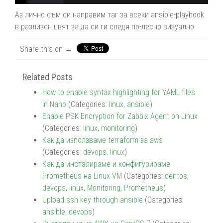
Аз лично съм си направим таг за всеки ansible-playbook
в разлизен цвят за да си ги следя по-лесно визуално
Share this on →
Related Posts
How to enable syntax highlighting for YAML files
in Nano
(Categories:
linux
,
ansible
)
Enable PSK Encryption for Zabbix Agent on Linux
(Categories:
linux
,
monitoring
)
Как да използваме terraform за aws
(Categories:
devops
,
linux
)
Как да инсталираме и конфигурираме
Prometheus на Linux VM
(Categories:
centos
,
devops
,
linux
,
Monitoring
,
Prometheus
)
Upload ssh key through ansible
(Categories:
ansible
,
devops
)