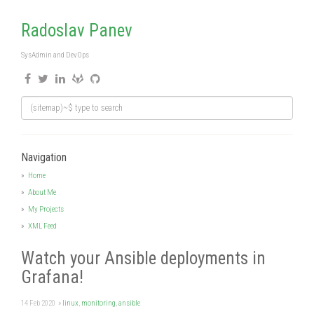
Radoslav Panev
SysAdmin and DevOps
Navigation
Home
About Me
My Projects
XML Feed
Watch your Ansible deployments in
Grafana!
14 Feb 2020
»
linux
,
monitoring
,
ansible