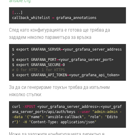
ansible.cfg
.
[
...]

callback_whitelist 
=
 grafana_annotations
След като конфигурацията е готова ще трябва да
зададем няколко параметъра за връзка
$ 
export 
GRAFANA_SERVER
=
<your_grafana_server_address
$ 
export 
GRAFANA_PORT
=
$ 
export 
GRAFANA_SECURE
=
0                           
# 0 for HTTP, 1 for HTTPS
$ 
export 
GRAFANA_API_TOKEN
=
<your_grafana_api_token>
За да си генерираме тоукън трябва да изпълним
няколко стъпки:
curl 
-XPOST
 <your_grafana_server_address>:<your_graf
ana_server_port>/api/auth/keys 
--user
"admin:admin -
-data '{"
name
": "
ansible-callback
", "
role
": "
Edito
r
"}' -H "
Content-Type: application/json
"
Може да заложите конфигурацията директно в