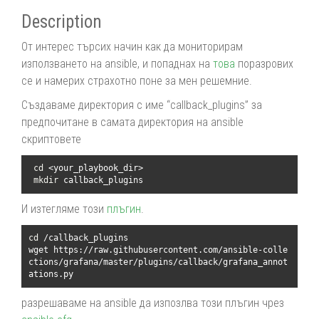
Description
От интерес търсих начин как да мониторирам
използването на ansible, и попаднах на
това
поразрових
се и намерих страхотно поне за мен решемние.
Създаваме директория с име “callback_plugins” за
предпочитане в самата директория на ansible
скриптовете
cd
 <your_playbook_dir>

mkdir 
callback_plugins
И изтегляме този
плъгин
.
cd
 /callback_plugins

wget https://raw.githubusercontent.com/ansible-colle
ctions/grafana/master/plugins/callback/grafana_annot
ations.py
разрешаваме на ansible да изпозлва този плъгин чрез