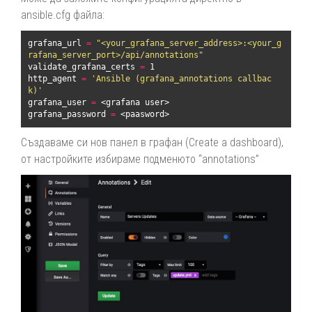
ansible.cfg файла:
grafana_url 
=
"<your_grafana_server_address>:<your_g
rafana_server_port>/api/annotations"
validate_grafana_certs 
=
 1

http_agent 
=
'Ansible (grafana_annotations callbac
k)'
grafana_user 
=
 <grafana user>

grafana_password 
=
 <paasword>
Създаваме си нов панел в графан (Create a dashboard),
от настройките избираме подменюто “annotations”